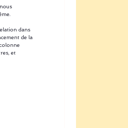
 nous 
ême. 
relation dans 
acement de la 
 colonne 
res, et 