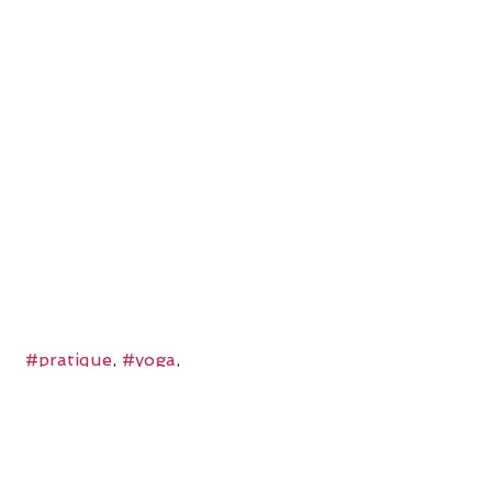
#pratique
, 
#yoga
, 
Voir tout