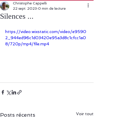
Christophe Cappelli
22 sept. 2023
0 min de lecture
Silences ...
https://video.wixstatic.com/video/e9590
2_944ed96c1d03420e95a3d8c1cfcc1a0
8/720p/mp4/file.mp4
Voir tout
Posts récents